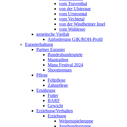
vom Traventhal
von der Ulsteraue
vom Urstromtal
vom Vechtetal
von der Windheimer Insel
vom Wuhlesee
genetische Vielfalt
Anforderung GIK/ROH-Profil
Eurasierhaltung
Partner Eurasier
Bundeshundespiele
Mantrailing
Mana Festival 2024
Shootingstars
Pflege
Fellpflege
Zahnpflege
Ernährung
Futter
BARF
Gewicht
Erziehung/Verhalten
Erziehung
Welpenspielgruppe
Junghundegruppe