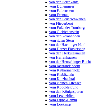
von der Deichkante
vom Dünenmeer
vom Falbenstern
vom Feentau
von den Feuerschwänen
von Fliederberg
vom Fuße der Tomburg
vom Giebichenstein
von der Golanhöhen
vom guten Stern
von der Hachinger Haid
vom Harzer Försterstieg
von den Herkulessäulen
von Herrenhausen
von der Herrschinger Bucht
vom Jacarandaboom
vom Katharinenholz
vom Kiebitzhain
vom Kinzbachtal
vom kleinen Elfensee
vom Koboldsgrund
von den Königsspuren
vom Lewitzblick
vom Lippe-Damm
vom Loekamp