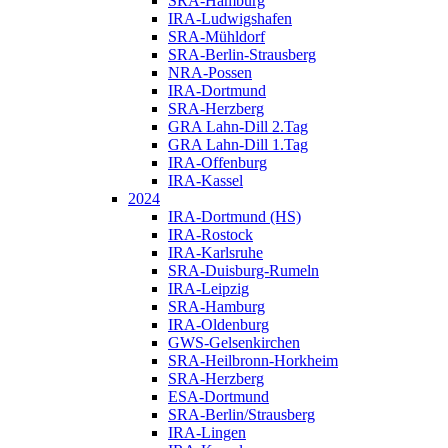
SRA-Hamburg
IRA-Ludwigshafen
SRA-Mühldorf
SRA-Berlin-Strausberg
NRA-Possen
IRA-Dortmund
SRA-Herzberg
GRA Lahn-Dill 2.Tag
GRA Lahn-Dill 1.Tag
IRA-Offenburg
IRA-Kassel
2024
IRA-Dortmund (HS)
IRA-Rostock
IRA-Karlsruhe
SRA-Duisburg-Rumeln
IRA-Leipzig
SRA-Hamburg
IRA-Oldenburg
GWS-Gelsenkirchen
SRA-Heilbronn-Horkheim
SRA-Herzberg
ESA-Dortmund
SRA-Berlin/Strausberg
IRA-Lingen