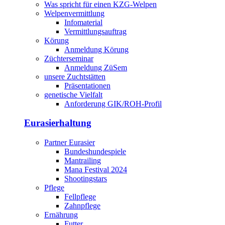
Was spricht für einen KZG-Welpen
Welpenvermittlung
Infomaterial
Vermittlungsauftrag
Körung
Anmeldung Körung
Züchterseminar
Anmeldung ZüSem
unsere Zuchtstätten
Präsentationen
genetische Vielfalt
Anforderung GIK/ROH-Profil
Eurasierhaltung
Partner Eurasier
Bundeshundespiele
Mantrailing
Mana Festival 2024
Shootingstars
Pflege
Fellpflege
Zahnpflege
Ernährung
Futter