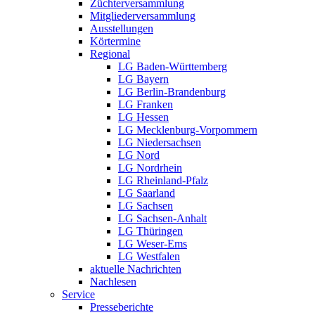
Züchterversammlung
Mitgliederversammlung
Ausstellungen
Körtermine
Regional
LG Baden-Württemberg
LG Bayern
LG Berlin-Brandenburg
LG Franken
LG Hessen
LG Mecklenburg-Vorpommern
LG Niedersachsen
LG Nord
LG Nordrhein
LG Rheinland-Pfalz
LG Saarland
LG Sachsen
LG Sachsen-Anhalt
LG Thüringen
LG Weser-Ems
LG Westfalen
aktuelle Nachrichten
Nachlesen
Service
Presseberichte