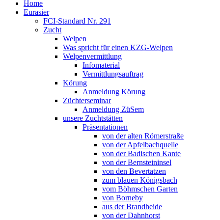
Home
Eurasier
FCI-Standard Nr. 291
Zucht
Welpen
Was spricht für einen KZG-Welpen
Welpenvermittlung
Infomaterial
Vermittlungsauftrag
Körung
Anmeldung Körung
Züchterseminar
Anmeldung ZüSem
unsere Zuchtstätten
Präsentationen
von der alten Römerstraße
von der Apfelbachquelle
von der Badischen Kante
von der Bernsteininsel
von den Bevertatzen
zum blauen Königsbach
vom Böhmschen Garten
von Borneby
aus der Brandheide
von der Dahnhorst