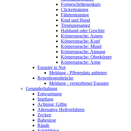
Fortgeschrittenenkurs
Clickertraining
Fährtentraining
Kind und Hund
Trennungsangst
Halsband oder Geschirr
Körpersprache: Augen
Körpersprache: Kopf
Körpersprache: Mund
Körpersprache: Atmung
Körpersprache: Oberkörper
Körpersprache: Arme
Eurasier in Not
Meldung - Pflegeplatz anbieten
Regenbogenbrücke
Meldung - verstorbener Eurasier
Gesunderhaltung
Entwurmung
Impfung
Achtung: Giftig
Alternative Heilverfahren
Zecken
Babesiose
Räude
Schilddrüse