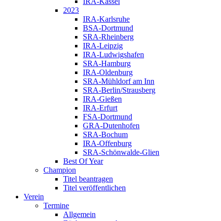
IRA-Kassel
2023
IRA-Karlsruhe
BSA-Dortmund
SRA-Rheinberg
IRA-Leipzig
IRA-Ludwigshafen
SRA-Hamburg
IRA-Oldenburg
SRA-Mühldorf am Inn
SRA-Berlin/Strausberg
IRA-Gießen
IRA-Erfurt
FSA-Dortmund
GRA-Dutenhofen
SRA-Bochum
IRA-Offenburg
SRA-Schönwalde-Glien
Best Of Year
Champion
Titel beantragen
Titel veröffentlichen
Verein
Termine
Allgemein