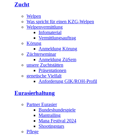
Zucht
Welpen
Was spricht für einen KZG-Welpen
Welpenvermittlung
Infomaterial
Vermittlungsauftrag
Körung
Anmeldung Körung
Züchterseminar
Anmeldung ZüSem
unsere Zuchtstätten
Präsentationen
genetische Vielfalt
Anforderung GIK/ROH-Profil
Eurasierhaltung
Partner Eurasier
Bundeshundespiele
Mantrailing
Mana Festival 2024
Shootingstars
Pflege