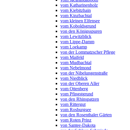
vom Katharinenholz
vom Kiebitzhain
vom Kinzbachtal
vom kleinen Elfensee
vom Koboldsgrund
von den Königsspuren
vom Lewitzblick
vom Lippe-Damm
vom Loekamp
von der Lommatzscher Pflege
vom Maifeld
vom Mudbachtal
vom Nebelmond
von der Nibelungenstraße
vom Niedblick
von der Oberen Aller
vom Ottenberg
vom Pfingstgrund
von den Rhinspatzen
vom Rittergut
vom Rosburgsee
von den Rosenthaler Gärten
vom Roten Prinz
von Santee-Dakota