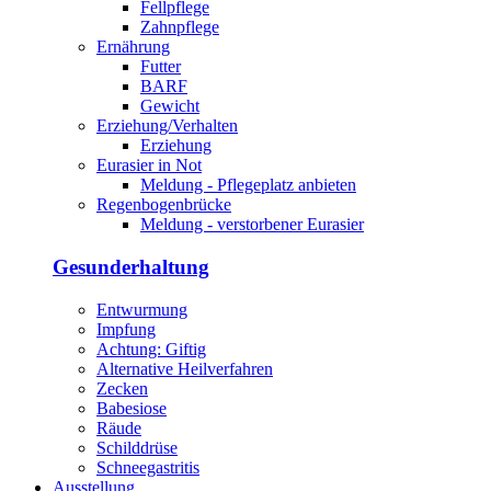
Fellpflege
Zahnpflege
Ernährung
Futter
BARF
Gewicht
Erziehung/Verhalten
Erziehung
Eurasier in Not
Meldung - Pflegeplatz anbieten
Regenbogenbrücke
Meldung - verstorbener Eurasier
Gesunderhaltung
Entwurmung
Impfung
Achtung: Giftig
Alternative Heilverfahren
Zecken
Babesiose
Räude
Schilddrüse
Schneegastritis
Ausstellung