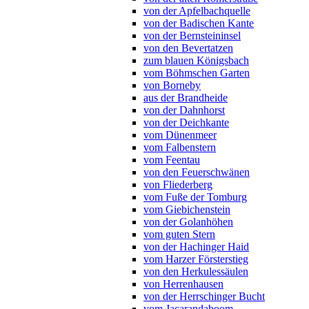
von der Apfelbachquelle
von der Badischen Kante
von der Bernsteininsel
von den Bevertatzen
zum blauen Königsbach
vom Böhmschen Garten
von Borneby
aus der Brandheide
von der Dahnhorst
von der Deichkante
vom Dünenmeer
vom Falbenstern
vom Feentau
von den Feuerschwänen
von Fliederberg
vom Fuße der Tomburg
vom Giebichenstein
von der Golanhöhen
vom guten Stern
von der Hachinger Haid
vom Harzer Försterstieg
von den Herkulessäulen
von Herrenhausen
von der Herrschinger Bucht
vom Jacarandaboom