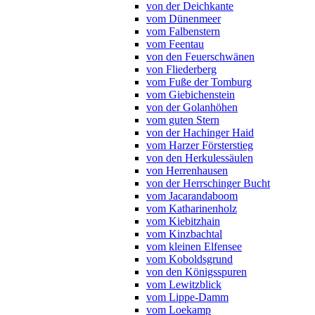
von der Deichkante
vom Dünenmeer
vom Falbenstern
vom Feentau
von den Feuerschwänen
von Fliederberg
vom Fuße der Tomburg
vom Giebichenstein
von der Golanhöhen
vom guten Stern
von der Hachinger Haid
vom Harzer Försterstieg
von den Herkulessäulen
von Herrenhausen
von der Herrschinger Bucht
vom Jacarandaboom
vom Katharinenholz
vom Kiebitzhain
vom Kinzbachtal
vom kleinen Elfensee
vom Koboldsgrund
von den Königsspuren
vom Lewitzblick
vom Lippe-Damm
vom Loekamp