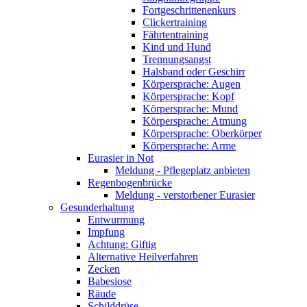
Fortgeschrittenenkurs
Clickertraining
Fährtentraining
Kind und Hund
Trennungsangst
Halsband oder Geschirr
Körpersprache: Augen
Körpersprache: Kopf
Körpersprache: Mund
Körpersprache: Atmung
Körpersprache: Oberkörper
Körpersprache: Arme
Eurasier in Not
Meldung - Pflegeplatz anbieten
Regenbogenbrücke
Meldung - verstorbener Eurasier
Gesunderhaltung
Entwurmung
Impfung
Achtung: Giftig
Alternative Heilverfahren
Zecken
Babesiose
Räude
Schilddrüse