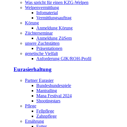
Was spricht für einen KZG-Welpen
Welpenvermittlung
Infomaterial
Vermittlungsauftrag
Körung
Anmeldung Körung
Züchterseminar
Anmeldung ZüSem
unsere Zuchtstätten
Präsentationen
genetische Vielfalt
Anforderung GIK/ROH-Profil
Eurasierhaltung
Partner Eurasier
Bundeshundespiele
Mantrailing
Mana Festival 2024
Shootingstars
Pflege
Fellpflege
Zahnpflege
Ernährung
Futter