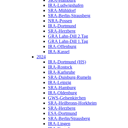
SRA-Hamburg
IRA-Ludwigshafen
SRA-Mühldorf
SRA-Berlin-Strausberg
NRA-Possen
IRA-Dortmund
SRA-Herzberg
GRA Lahn-Dill 2.Tag
GRA Lahn-Dill 1.Tag
IRA-Offenburg
IRA-Kassel
2024
IRA-Dortmund (HS)
IRA-Rostock
IRA-Karlsruhe
SRA-Duisburg-Rumeln
IRA-Leipzig
SRA-Hamburg
IRA-Oldenburg
GWS-Gelsenkirchen
SRA-Heilbronn-Horkheim
SRA-Herzberg
ESA-Dortmund
SRA-Berlin/Strausberg
IRA-Lingen