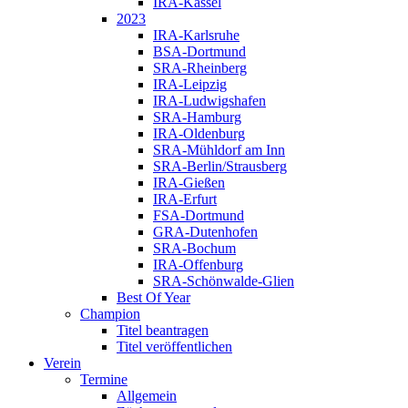
IRA-Kassel
2023
IRA-Karlsruhe
BSA-Dortmund
SRA-Rheinberg
IRA-Leipzig
IRA-Ludwigshafen
SRA-Hamburg
IRA-Oldenburg
SRA-Mühldorf am Inn
SRA-Berlin/Strausberg
IRA-Gießen
IRA-Erfurt
FSA-Dortmund
GRA-Dutenhofen
SRA-Bochum
IRA-Offenburg
SRA-Schönwalde-Glien
Best Of Year
Champion
Titel beantragen
Titel veröffentlichen
Verein
Termine
Allgemein