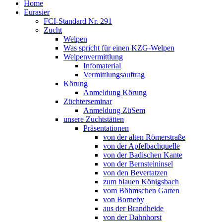
Home
Eurasier
FCI-Standard Nr. 291
Zucht
Welpen
Was spricht für einen KZG-Welpen
Welpenvermittlung
Infomaterial
Vermittlungsauftrag
Körung
Anmeldung Körung
Züchterseminar
Anmeldung ZüSem
unsere Zuchtstätten
Präsentationen
von der alten Römerstraße
von der Apfelbachquelle
von der Badischen Kante
von der Bernsteininsel
von den Bevertatzen
zum blauen Königsbach
vom Böhmschen Garten
von Borneby
aus der Brandheide
von der Dahnhorst