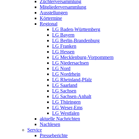
Züchterversammlung
Mitgliederversammlung
Ausstellungen
Körtermine
Regional
LG Baden-Württemberg
LG Bayern
LG Berlin-Brandenburg
LG Franken
LG Hessen
LG Mecklenburg-Vorpommern
LG Niedersachsen
LG Nord
LG Nordrhein
LG Rheinland-Pfalz
LG Saarland
LG Sachsen
LG Sachsen-Anhalt
LG Thüringen
LG Weser-Ems
LG Westfalen
aktuelle Nachrichten
Nachlesen
Service
Presseberichte