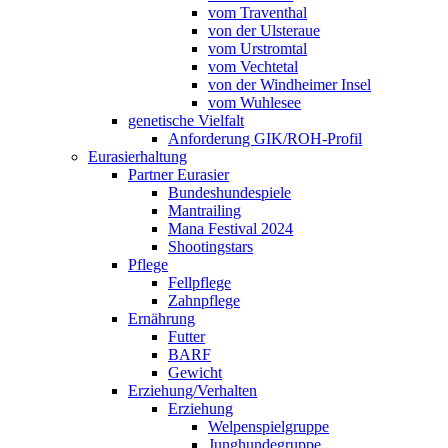
vom Traventhal
von der Ulsteraue
vom Urstromtal
vom Vechtetal
von der Windheimer Insel
vom Wuhlesee
genetische Vielfalt
Anforderung GIK/ROH-Profil
Eurasierhaltung
Partner Eurasier
Bundeshundespiele
Mantrailing
Mana Festival 2024
Shootingstars
Pflege
Fellpflege
Zahnpflege
Ernährung
Futter
BARF
Gewicht
Erziehung/Verhalten
Erziehung
Welpenspielgruppe
Junghundegruppe