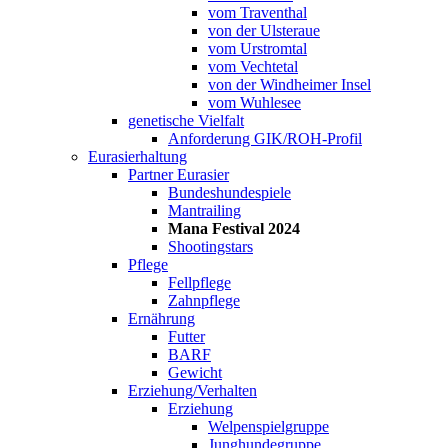
vom Traventhal
von der Ulsteraue
vom Urstromtal
vom Vechtetal
von der Windheimer Insel
vom Wuhlesee
genetische Vielfalt
Anforderung GIK/ROH-Profil
Eurasierhaltung
Partner Eurasier
Bundeshundespiele
Mantrailing
Mana Festival 2024
Shootingstars
Pflege
Fellpflege
Zahnpflege
Ernährung
Futter
BARF
Gewicht
Erziehung/Verhalten
Erziehung
Welpenspielgruppe
Junghundegruppe