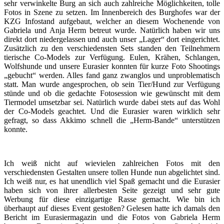
sehr verwinkelte Burg an sich auch zahlreiche Möglichkeiten, tolle
Fotos in Szene zu setzen. Im Innenbereich des Burghofes war der
KZG Infostand aufgebaut, welcher an diesem Wochenende von
Gabriela und Anja Herm betreut wurde. Natürlich haben wir uns
direkt dort niedergelassen und auch unser „Lager“ dort eingerichtet.
Zusätzlich zu den verschiedensten Sets standen den Teilnehmern
tierische Co-Models zur Verfügung. Eulen, Krähen, Schlangen,
Wolfshunde und unsere Eurasier konnten für kurze Foto Shootings
„gebucht“ werden. Alles fand ganz zwanglos und unproblematisch
statt. Man wurde angesprochen, ob sein Tier/Hund zur Verfügung
stünde und ob die gedachte Fotosession wie gewünscht mit dem
Tiermodel umsetzbar sei. Natürlich wurde dabei stets auf das Wohl
der Co-Models geachtet. Und die Eurasier waren wirklich sehr
gefragt, so dass Akkimo schnell die „Herm-Bande“ unterstützen
konnte.
Ich weiß nicht auf wievielen zahlreichen Fotos mit den
verschiedensten Gestalten unsere tollen Hunde nun abgelichtet sind.
Ich weiß nur, es hat unendlich viel Spaß gemacht und die Eurasier
haben sich von ihrer allerbesten Seite gezeigt und sehr gute
Werbung für diese einzigartige Rasse gemacht. Wie bin ich
überhaupt auf dieses Event gestoßen? Gelesen hatte ich damals den
Bericht im Eurasiermagazin und die Fotos von Gabriela Herm