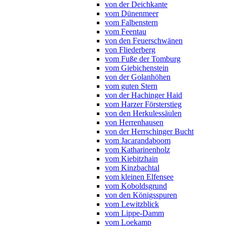
von der Deichkante
vom Dünenmeer
vom Falbenstern
vom Feentau
von den Feuerschwänen
von Fliederberg
vom Fuße der Tomburg
vom Giebichenstein
von der Golanhöhen
vom guten Stern
von der Hachinger Haid
vom Harzer Försterstieg
von den Herkulessäulen
von Herrenhausen
von der Herrschinger Bucht
vom Jacarandaboom
vom Katharinenholz
vom Kiebitzhain
vom Kinzbachtal
vom kleinen Elfensee
vom Koboldsgrund
von den Königsspuren
vom Lewitzblick
vom Lippe-Damm
vom Loekamp