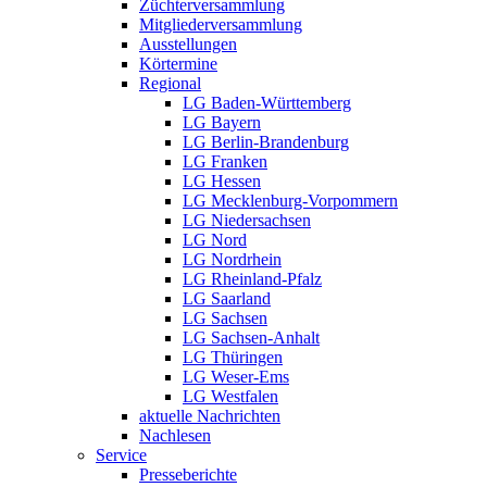
Züchterversammlung
Mitgliederversammlung
Ausstellungen
Körtermine
Regional
LG Baden-Württemberg
LG Bayern
LG Berlin-Brandenburg
LG Franken
LG Hessen
LG Mecklenburg-Vorpommern
LG Niedersachsen
LG Nord
LG Nordrhein
LG Rheinland-Pfalz
LG Saarland
LG Sachsen
LG Sachsen-Anhalt
LG Thüringen
LG Weser-Ems
LG Westfalen
aktuelle Nachrichten
Nachlesen
Service
Presseberichte