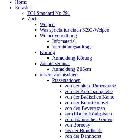
Home
Eurasier
FCI-Standard Nr. 291
Zucht
Welpen
Was spricht für einen KZG-Welpen
Welpenvermittlung
Infomaterial
Vermittlungsauftrag
Körung
Anmeldung Körung
Züchterseminar
Anmeldung ZüSem
unsere Zuchtstätten
Präsentationen
von der alten Römerstraße
von der Apfelbachquelle
von der Badischen Kante
von der Bernsteininsel
von den Bevertatzen
zum blauen Königsbach
vom Böhmschen Garten
von Borneby
aus der Brandheide
von der Dahnhorst