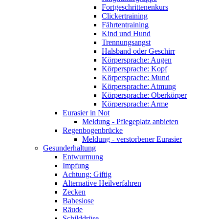
Fortgeschrittenenkurs
Clickertraining
Fährtentraining
Kind und Hund
Trennungsangst
Halsband oder Geschirr
Körpersprache: Augen
Körpersprache: Kopf
Körpersprache: Mund
Körpersprache: Atmung
Körpersprache: Oberkörper
Körpersprache: Arme
Eurasier in Not
Meldung - Pflegeplatz anbieten
Regenbogenbrücke
Meldung - verstorbener Eurasier
Gesunderhaltung
Entwurmung
Impfung
Achtung: Giftig
Alternative Heilverfahren
Zecken
Babesiose
Räude
Schilddrüse