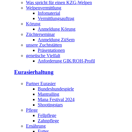
Was spricht für einen KZG-Welpen
Welpenvermittlung
Infomaterial
Vermittlungsauftrag
Körung
Anmeldung Körung
Züchterseminar
Anmeldung ZüSem
unsere Zuchtstätten
Präsentationen
genetische Vielfalt
Anforderung GIK/ROH-Profil
Eurasierhaltung
Partner Eurasier
Bundeshundespiele
Mantrailing
Mana Festival 2024
Shootingstars
Pflege
Fellpflege
Zahnpflege
Ernährung
Futter