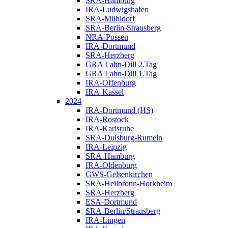
SRA-Hamburg
IRA-Ludwigshafen
SRA-Mühldorf
SRA-Berlin-Strausberg
NRA-Possen
IRA-Dortmund
SRA-Herzberg
GRA Lahn-Dill 2.Tag
GRA Lahn-Dill 1.Tag
IRA-Offenburg
IRA-Kassel
2024
IRA-Dortmund (HS)
IRA-Rostock
IRA-Karlsruhe
SRA-Duisburg-Rumeln
IRA-Leipzig
SRA-Hamburg
IRA-Oldenburg
GWS-Gelsenkirchen
SRA-Heilbronn-Horkheim
SRA-Herzberg
ESA-Dortmund
SRA-Berlin/Strausberg
IRA-Lingen