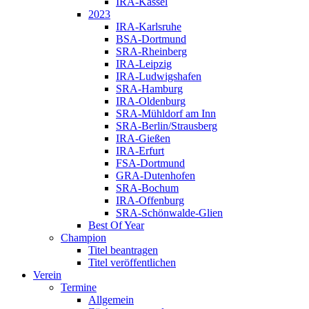
IRA-Kassel
2023
IRA-Karlsruhe
BSA-Dortmund
SRA-Rheinberg
IRA-Leipzig
IRA-Ludwigshafen
SRA-Hamburg
IRA-Oldenburg
SRA-Mühldorf am Inn
SRA-Berlin/Strausberg
IRA-Gießen
IRA-Erfurt
FSA-Dortmund
GRA-Dutenhofen
SRA-Bochum
IRA-Offenburg
SRA-Schönwalde-Glien
Best Of Year
Champion
Titel beantragen
Titel veröffentlichen
Verein
Termine
Allgemein