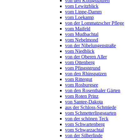
von den Königsspuren
vom Lewitzblick
vom Lippe-Damm
vom Loekamp
von der Lommatzscher Pflege
vom Maifeld
vom Mudbachtal
vom Nebelmond
von der Nibelungenstraße
vom Niedblick
von der Oberen Aller
vom Ottenberg
vom Pfingstgrund
von den Rhinspatzen
vom Rittergut
vom Rosburgsee
von den Rosenthaler Gärten
vom Roten Prinz
von Santee-Dakota
aus der Schloss-Schmiede
vom Schmetterlingsgarten
von der schönen Teck
vom Schwartenberg
vom Schwarzachtal
von der Silberlinde