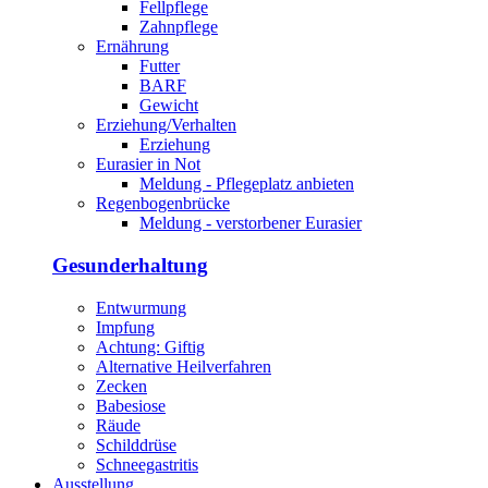
Fellpflege
Zahnpflege
Ernährung
Futter
BARF
Gewicht
Erziehung/Verhalten
Erziehung
Eurasier in Not
Meldung - Pflegeplatz anbieten
Regenbogenbrücke
Meldung - verstorbener Eurasier
Gesunderhaltung
Entwurmung
Impfung
Achtung: Giftig
Alternative Heilverfahren
Zecken
Babesiose
Räude
Schilddrüse
Schneegastritis
Ausstellung