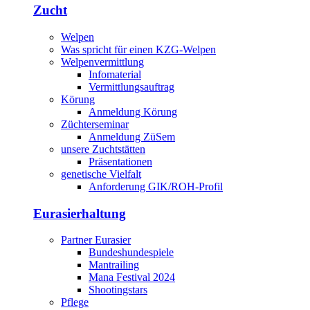
Zucht
Welpen
Was spricht für einen KZG-Welpen
Welpenvermittlung
Infomaterial
Vermittlungsauftrag
Körung
Anmeldung Körung
Züchterseminar
Anmeldung ZüSem
unsere Zuchtstätten
Präsentationen
genetische Vielfalt
Anforderung GIK/ROH-Profil
Eurasierhaltung
Partner Eurasier
Bundeshundespiele
Mantrailing
Mana Festival 2024
Shootingstars
Pflege