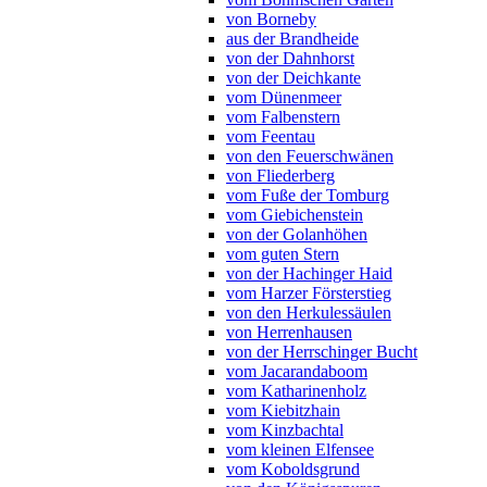
von Borneby
aus der Brandheide
von der Dahnhorst
von der Deichkante
vom Dünenmeer
vom Falbenstern
vom Feentau
von den Feuerschwänen
von Fliederberg
vom Fuße der Tomburg
vom Giebichenstein
von der Golanhöhen
vom guten Stern
von der Hachinger Haid
vom Harzer Försterstieg
von den Herkulessäulen
von Herrenhausen
von der Herrschinger Bucht
vom Jacarandaboom
vom Katharinenholz
vom Kiebitzhain
vom Kinzbachtal
vom kleinen Elfensee
vom Koboldsgrund