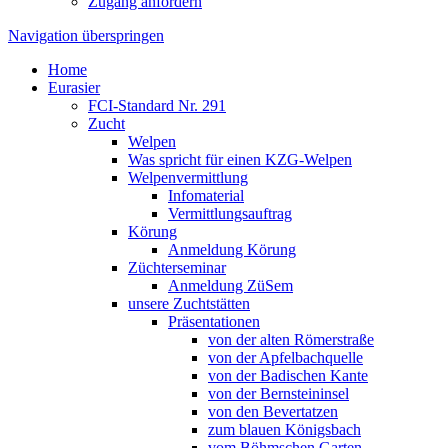
Zugang anfordern
Navigation überspringen
Home
Eurasier
FCI-Standard Nr. 291
Zucht
Welpen
Was spricht für einen KZG-Welpen
Welpenvermittlung
Infomaterial
Vermittlungsauftrag
Körung
Anmeldung Körung
Züchterseminar
Anmeldung ZüSem
unsere Zuchtstätten
Präsentationen
von der alten Römerstraße
von der Apfelbachquelle
von der Badischen Kante
von der Bernsteininsel
von den Bevertatzen
zum blauen Königsbach
vom Böhmschen Garten