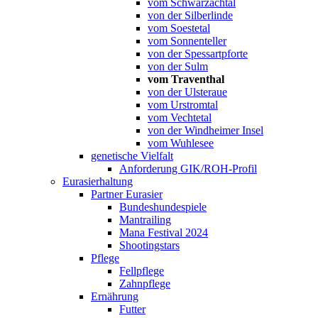
vom Schwarzachtal
von der Silberlinde
vom Soestetal
vom Sonnenteller
von der Spessartpforte
von der Sulm
vom Traventhal
von der Ulsteraue
vom Urstromtal
vom Vechtetal
von der Windheimer Insel
vom Wuhlesee
genetische Vielfalt
Anforderung GIK/ROH-Profil
Eurasierhaltung
Partner Eurasier
Bundeshundespiele
Mantrailing
Mana Festival 2024
Shootingstars
Pflege
Fellpflege
Zahnpflege
Ernährung
Futter