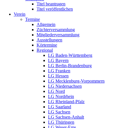
Titel beantragen
Titel veröffentlichen
Verein
Termine
Allgemein
Züchterversammlung
Mitgliederversammlung
Ausstellungen
Körtermine
Regional
LG Baden-Württemberg
LG Bayern
LG Berlin-Brandenburg
LG Franken
LG Hessen
LG Mecklenburg-Vorpommern
LG Niedersachsen
LG Nord
LG Nordrhein
LG Rheinland-Pfalz
LG Saarland
LG Sachsen
LG Sachsen-Anhalt
LG Thüringen
LG Weser-Ems