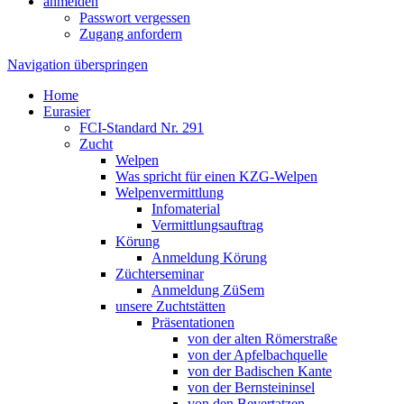
anmelden
Passwort vergessen
Zugang anfordern
Navigation überspringen
Home
Eurasier
FCI-Standard Nr. 291
Zucht
Welpen
Was spricht für einen KZG-Welpen
Welpenvermittlung
Infomaterial
Vermittlungsauftrag
Körung
Anmeldung Körung
Züchterseminar
Anmeldung ZüSem
unsere Zuchtstätten
Präsentationen
von der alten Römerstraße
von der Apfelbachquelle
von der Badischen Kante
von der Bernsteininsel
von den Bevertatzen