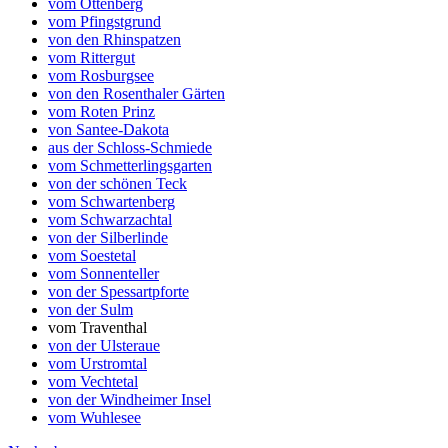
vom Ottenberg
vom Pfingstgrund
von den Rhinspatzen
vom Rittergut
vom Rosburgsee
von den Rosenthaler Gärten
vom Roten Prinz
von Santee-Dakota
aus der Schloss-Schmiede
vom Schmetterlingsgarten
von der schönen Teck
vom Schwartenberg
vom Schwarzachtal
von der Silberlinde
vom Soestetal
vom Sonnenteller
von der Spessartpforte
von der Sulm
vom Traventhal
von der Ulsteraue
vom Urstromtal
vom Vechtetal
von der Windheimer Insel
vom Wuhlesee