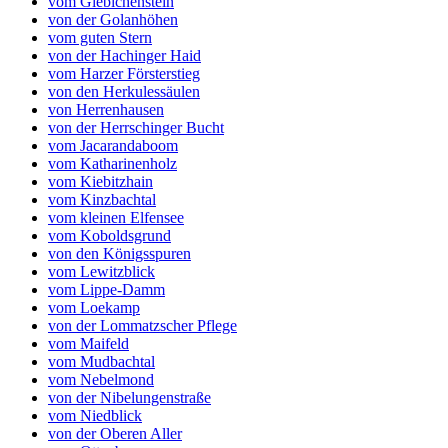
vom Giebichenstein
von der Golanhöhen
vom guten Stern
von der Hachinger Haid
vom Harzer Försterstieg
von den Herkulessäulen
von Herrenhausen
von der Herrschinger Bucht
vom Jacarandaboom
vom Katharinenholz
vom Kiebitzhain
vom Kinzbachtal
vom kleinen Elfensee
vom Koboldsgrund
von den Königsspuren
vom Lewitzblick
vom Lippe-Damm
vom Loekamp
von der Lommatzscher Pflege
vom Maifeld
vom Mudbachtal
vom Nebelmond
von der Nibelungenstraße
vom Niedblick
von der Oberen Aller