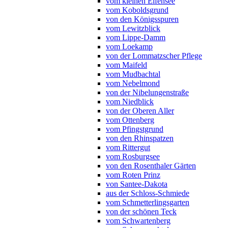
vom kleinen Elfensee
vom Koboldsgrund
von den Königsspuren
vom Lewitzblick
vom Lippe-Damm
vom Loekamp
von der Lommatzscher Pflege
vom Maifeld
vom Mudbachtal
vom Nebelmond
von der Nibelungenstraße
vom Niedblick
von der Oberen Aller
vom Ottenberg
vom Pfingstgrund
von den Rhinspatzen
vom Rittergut
vom Rosburgsee
von den Rosenthaler Gärten
vom Roten Prinz
von Santee-Dakota
aus der Schloss-Schmiede
vom Schmetterlingsgarten
von der schönen Teck
vom Schwartenberg