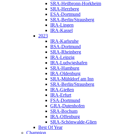
SRA-Heilbronn-Horkheim
SRA-Herzberg
ESA-Dortmund
SRA-Berlin/Strausberg
IRA-Lingen
IRA-Kassel
2023
IRA-Karlsruhe
BSA-Dortmund
SRA-Rheinberg
IRA-Leipzig
IRA-Ludwigshafen
SRA-Hamburg
IRA-Oldenburg
SRA-Mühldorf am Inn
SRA-Berlin/Strausberg
IRA-Gießen
IRA-Erfurt
FSA-Dortmund
GRA-Dutenhofen
SRA-Bochum
IRA-Offenburg
SRA-Schönwalde-Glien
Best Of Year
Champion