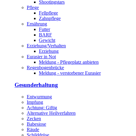
Shootingstars
Pflege
Fellpflege
Zahnpflege
Ernährung
Futter
BARF
Gewicht
Erziehung/Verhalten
Erziehung
Eurasier in Not
Meldung - Pflegeplatz anbieten
Regenbogenbrücke
Meldung - verstorbener Eurasier
Gesunderhaltung
Entwurmung
Impfung
Achtung: Giftig
Alternative Heilverfahren
Zecken
Babesiose
Räude
Schilddrüse