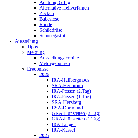
Achtung: Giftig
Alternative Heilverfahren
Zecken
Babesiose
Räude
Schilddrüse
Schneegastritis
Ausstellung
Tipps
Meldung
Ausstellungstermine
Meldegebühren
Ergebnisse
2026
IRA-Hallbergmoos
SRA-Heilbronn
IRA-Possen (2.Tag)
IRA-Possen (1.Tag)
SRA-Herzberg
ESA-Dortmund
GRA-Hünstetten (2.Tag)
GRA-Hünstetten (1.Tag)
IRA-Lingen
IRA-Kassel
2025