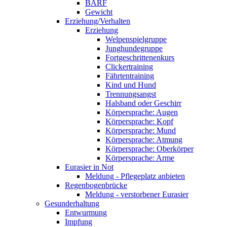
BARF
Gewicht
Erziehung/Verhalten
Erziehung
Welpenspielgruppe
Junghundegruppe
Fortgeschrittenenkurs
Clickertraining
Fährtentraining
Kind und Hund
Trennungsangst
Halsband oder Geschirr
Körpersprache: Augen
Körpersprache: Kopf
Körpersprache: Mund
Körpersprache: Atmung
Körpersprache: Oberkörper
Körpersprache: Arme
Eurasier in Not
Meldung - Pflegeplatz anbieten
Regenbogenbrücke
Meldung - verstorbener Eurasier
Gesunderhaltung
Entwurmung
Impfung