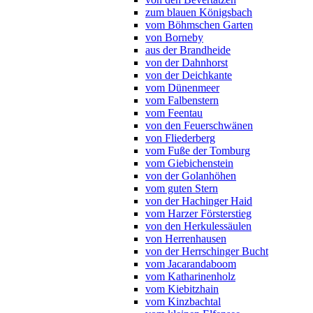
zum blauen Königsbach
vom Böhmschen Garten
von Borneby
aus der Brandheide
von der Dahnhorst
von der Deichkante
vom Dünenmeer
vom Falbenstern
vom Feentau
von den Feuerschwänen
von Fliederberg
vom Fuße der Tomburg
vom Giebichenstein
von der Golanhöhen
vom guten Stern
von der Hachinger Haid
vom Harzer Försterstieg
von den Herkulessäulen
von Herrenhausen
von der Herrschinger Bucht
vom Jacarandaboom
vom Katharinenholz
vom Kiebitzhain
vom Kinzbachtal