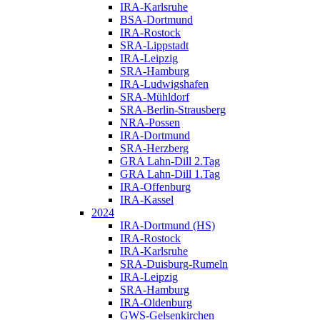
IRA-Karlsruhe
BSA-Dortmund
IRA-Rostock
SRA-Lippstadt
IRA-Leipzig
SRA-Hamburg
IRA-Ludwigshafen
SRA-Mühldorf
SRA-Berlin-Strausberg
NRA-Possen
IRA-Dortmund
SRA-Herzberg
GRA Lahn-Dill 2.Tag
GRA Lahn-Dill 1.Tag
IRA-Offenburg
IRA-Kassel
2024
IRA-Dortmund (HS)
IRA-Rostock
IRA-Karlsruhe
SRA-Duisburg-Rumeln
IRA-Leipzig
SRA-Hamburg
IRA-Oldenburg
GWS-Gelsenkirchen