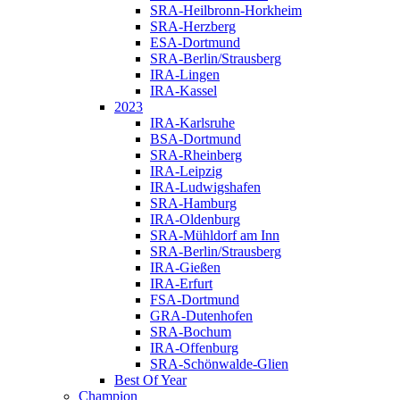
SRA-Heilbronn-Horkheim
SRA-Herzberg
ESA-Dortmund
SRA-Berlin/Strausberg
IRA-Lingen
IRA-Kassel
2023
IRA-Karlsruhe
BSA-Dortmund
SRA-Rheinberg
IRA-Leipzig
IRA-Ludwigshafen
SRA-Hamburg
IRA-Oldenburg
SRA-Mühldorf am Inn
SRA-Berlin/Strausberg
IRA-Gießen
IRA-Erfurt
FSA-Dortmund
GRA-Dutenhofen
SRA-Bochum
IRA-Offenburg
SRA-Schönwalde-Glien
Best Of Year
Champion