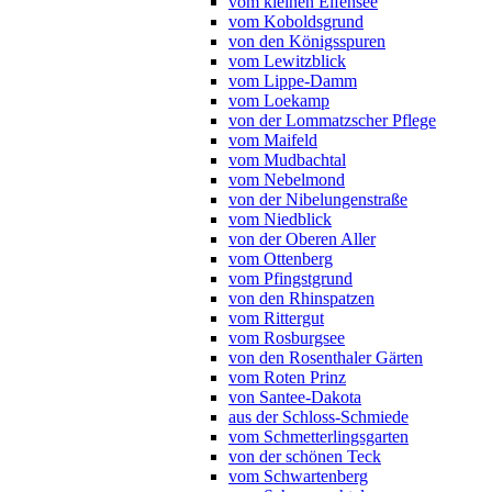
vom kleinen Elfensee
vom Koboldsgrund
von den Königsspuren
vom Lewitzblick
vom Lippe-Damm
vom Loekamp
von der Lommatzscher Pflege
vom Maifeld
vom Mudbachtal
vom Nebelmond
von der Nibelungenstraße
vom Niedblick
von der Oberen Aller
vom Ottenberg
vom Pfingstgrund
von den Rhinspatzen
vom Rittergut
vom Rosburgsee
von den Rosenthaler Gärten
vom Roten Prinz
von Santee-Dakota
aus der Schloss-Schmiede
vom Schmetterlingsgarten
von der schönen Teck
vom Schwartenberg