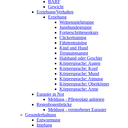
BARF
Gewicht
Erziehung/Verhalten
Erziehung
Welpenspielgruppe
Junghundegruppe
Fortgeschrittenenkurs
Clickertraining
Fährtentraining
Kind und Hund
Trennungsangst
Halsband oder Geschirr
Körpersprache: Augen
Körpersprache: Kopf
Körpersprache: Mund
Körpersprache: Atmung
Körpersprache: Oberkörper
Körpersprache: Arme
Eurasier in Not
Meldung - Pflegeplatz anbieten
Regenbogenbrücke
Meldung - verstorbener Eurasier
Gesunderhaltung
Entwurmung
Impfung