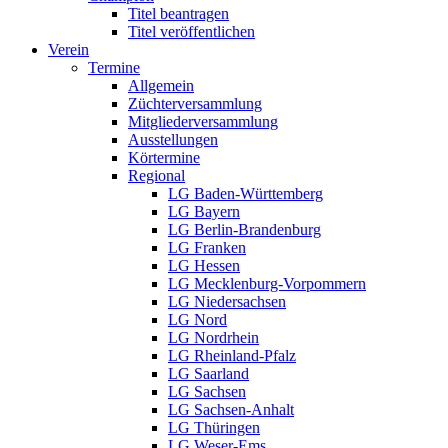
Titel beantragen
Titel veröffentlichen
Verein
Termine
Allgemein
Züchterversammlung
Mitgliederversammlung
Ausstellungen
Körtermine
Regional
LG Baden-Württemberg
LG Bayern
LG Berlin-Brandenburg
LG Franken
LG Hessen
LG Mecklenburg-Vorpommern
LG Niedersachsen
LG Nord
LG Nordrhein
LG Rheinland-Pfalz
LG Saarland
LG Sachsen
LG Sachsen-Anhalt
LG Thüringen
LG Weser-Ems