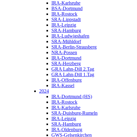
IRA-Karlsruhe
BSA-Dortmund
IRA-Rostock
SRA-Lippstadt
IRA-Leipzig
SRA-Hamburg
IRA-Ludwigshafen
SRA-Mühldorf
SRA-Berlin-Strausberg
NRA-Possen
IRA-Dortmund
SRA-Herzberg
GRA Lahn-Dill 2.Tag
GRA Lahn-Dill 1.Tag
IRA-Offenburg
IRA-Kassel
2024
IRA-Dortmund (HS)
IRA-Rostock
IRA-Karlsruhe
SRA-Duisburg-Rumeln
IRA-Leipzig
SRA-Hamburg
IRA-Oldenburg
GWS-Gelsenkirchen