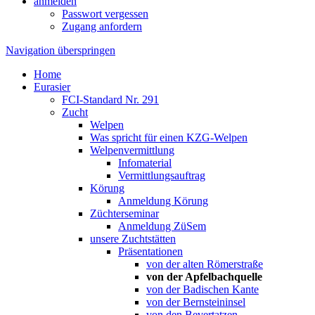
anmelden
Passwort vergessen
Zugang anfordern
Navigation überspringen
Home
Eurasier
FCI-Standard Nr. 291
Zucht
Welpen
Was spricht für einen KZG-Welpen
Welpenvermittlung
Infomaterial
Vermittlungsauftrag
Körung
Anmeldung Körung
Züchterseminar
Anmeldung ZüSem
unsere Zuchtstätten
Präsentationen
von der alten Römerstraße
von der Apfelbachquelle
von der Badischen Kante
von der Bernsteininsel
von den Bevertatzen