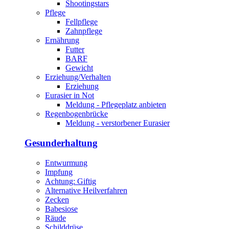
Shootingstars
Pflege
Fellpflege
Zahnpflege
Ernährung
Futter
BARF
Gewicht
Erziehung/Verhalten
Erziehung
Eurasier in Not
Meldung - Pflegeplatz anbieten
Regenbogenbrücke
Meldung - verstorbener Eurasier
Gesunderhaltung
Entwurmung
Impfung
Achtung: Giftig
Alternative Heilverfahren
Zecken
Babesiose
Räude
Schilddrüse