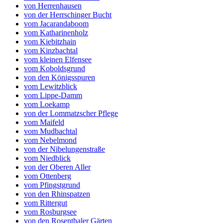
von Herrenhausen
von der Herrschinger Bucht
vom Jacarandaboom
vom Katharinenholz
vom Kiebitzhain
vom Kinzbachtal
vom kleinen Elfensee
vom Koboldsgrund
von den Königsspuren
vom Lewitzblick
vom Lippe-Damm
vom Loekamp
von der Lommatzscher Pflege
vom Maifeld
vom Mudbachtal
vom Nebelmond
von der Nibelungenstraße
vom Niedblick
von der Oberen Aller
vom Ottenberg
vom Pfingstgrund
von den Rhinspatzen
vom Rittergut
vom Rosburgsee
von den Rosenthaler Gärten