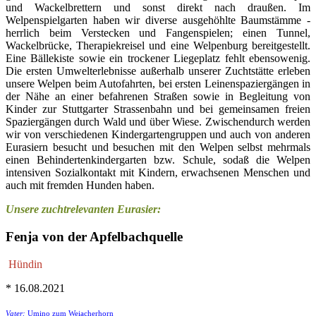
und Wackelbrettern und sonst direkt nach draußen. Im
Welpenspielgarten haben wir diverse ausgehöhlte Baumstämme -
herrlich beim Verstecken und Fangenspielen; einen Tunnel,
Wackelbrücke, Therapiekreisel und eine Welpenburg bereitgestellt.
Eine Bällekiste sowie ein trockener Liegeplatz fehlt ebensowenig.
Die ersten Umwelterlebnisse außerhalb unserer Zuchtstätte erleben
unsere Welpen beim Autofahrten, bei ersten Leinenspaziergängen in
der Nähe an einer befahrenen Straßen sowie in Begleitung von
Kinder zur Stuttgarter Strassenbahn und bei gemeinsamen freien
Spaziergängen durch Wald und über Wiese. Zwischendurch werden
wir von verschiedenen Kindergartengruppen und auch von anderen
Eurasiern besucht und besuchen mit den Welpen selbst mehrmals
einen Behindertenkindergarten bzw. Schule, sodaß die Welpen
intensiven Sozialkontakt mit Kindern, erwachsenen Menschen und
auch mit fremden Hunden haben.
Unsere zuchtrelevanten Eurasier:
Fenja von der Apfelbachquelle
Hündin
* 16.08.2021
Vater:
Umino zum Weiacherhorn