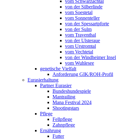
vom Schwarzachtal
von der Silberlinde
vom Soestetal
vom Sonnenteller
von der Spessartpforte
von der Sulm
vom Traventhal
von der Ulsteraue
vom Urstromtal
vom Vechtetal
von der Windheimer Insel
vom Wuhlesee
genetische Vielfalt
Anforderung GIK/ROH-Profil
Eurasierhaltung
Partner Eurasier
Bundeshundespiele
Mantrailing
Mana Festival 2024
Shootingstars
Pflege
Fellpflege
Zahnpflege
Ernährung
Futter