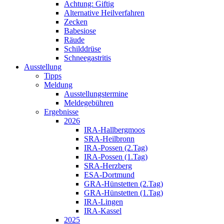
Achtung: Giftig
Alternative Heilverfahren
Zecken
Babesiose
Räude
Schilddrüse
Schneegastritis
Ausstellung
Tipps
Meldung
Ausstellungstermine
Meldegebühren
Ergebnisse
2026
IRA-Hallbergmoos
SRA-Heilbronn
IRA-Possen (2.Tag)
IRA-Possen (1.Tag)
SRA-Herzberg
ESA-Dortmund
GRA-Hünstetten (2.Tag)
GRA-Hünstetten (1.Tag)
IRA-Lingen
IRA-Kassel
2025