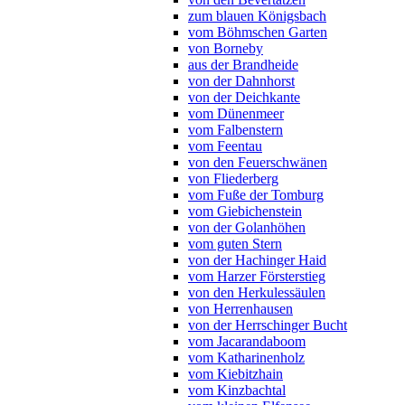
zum blauen Königsbach
vom Böhmschen Garten
von Borneby
aus der Brandheide
von der Dahnhorst
von der Deichkante
vom Dünenmeer
vom Falbenstern
vom Feentau
von den Feuerschwänen
von Fliederberg
vom Fuße der Tomburg
vom Giebichenstein
von der Golanhöhen
vom guten Stern
von der Hachinger Haid
vom Harzer Försterstieg
von den Herkulessäulen
von Herrenhausen
von der Herrschinger Bucht
vom Jacarandaboom
vom Katharinenholz
vom Kiebitzhain
vom Kinzbachtal